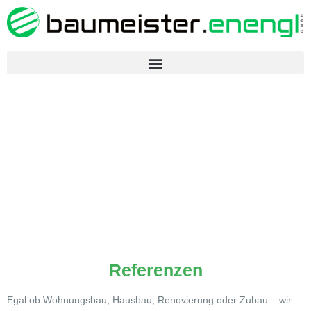
Zum
Inhalt
springen
Referenzen
Egal ob Wohnungsbau, Hausbau, Renovierung oder Zubau – wir